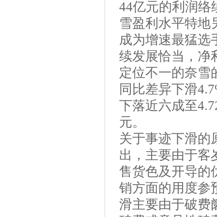
44亿元的利润
雪盈利水平特地
成为增速最猛选手
续发展恰当，净
定位不一的奈雪
同比差异下滑4.
下落近六成至4.
元。
关于事迹下滑的
出，主要由于客
售货色及开导的
销方面的用度参
滑主要由于破费