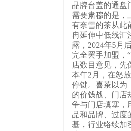
品牌台盖的通盘
需要肃穆的是，
有奈雪的茶从此前
冉延伸中低线汇
露，2024年5
完全罢手加盟，
店数目意见，先
本年2月，在怒
停键。喜茶以为
的价钱战、门店
争与门店填塞，
品和品牌、过度
基，行业络续加