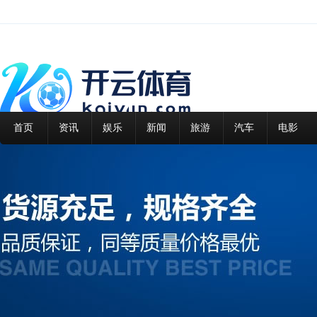
首页
资讯
娱乐
新闻
旅游
汽车
电影
kai云体育app官网版下载官网
kai云体育app官网版下载官网若现款流非大额增多的情