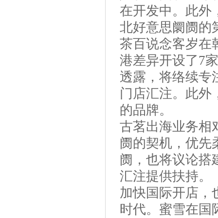
在开发中。此外
北好意思阛阓的
茶百说念客岁在
港差异开设了7家
透露，将络续专
门店汇注。此外
的品牌。
古茗出海业务相
阓的契机，优先
阓，也将议论搭
汇注提供扶持。
加快国际开店，
时代。蜜雪在国