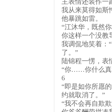
主表情还装作一
我从来莫得如斯
他暴跳如雷。
“江沐华，既然
你这样一个没教
我调侃地笑着：
了。”
陆锦程一愣，表
“你……你什么真
6
“即是如你所愿
约就取消了。”
“我不会再自欺