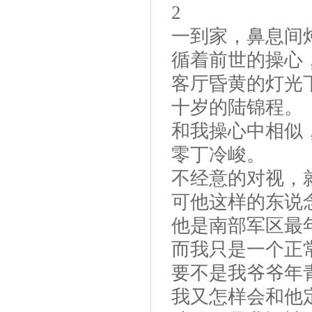
2
一到家，鼻息间
循着前世的操心
客厅昏黄的灯光
十岁的陆锦程。
和我操心中相似
零丁冷峻。
不经意的对视，
可他这样的东说
他是南部军区最
而我只是一个正
要不是我爷爷年
我又怎样会和他