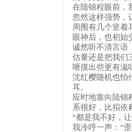
在陆锦程眼前，
忽然这样强势，
周围有几个竖着
眼神后，也初始
诚然听不清言语
估量还是把我们
咂摸出些更有滋
沈红樱随机也怕
耳。
应时地靠向陆锦
系很好，比拟依
“都是我不好，
我冷哼一声：“