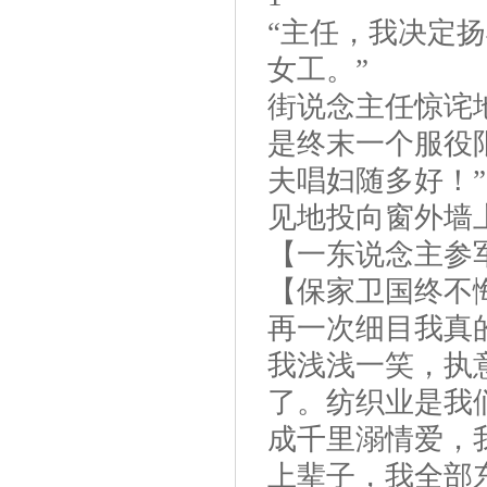
“主任，我决定
女工。”
街说念主任惊诧
是终末一个服役
夫唱妇随多好！”
见地投向窗外墙
【一东说念主参
【保家卫国终不
再一次细目我真的
我浅浅一笑，执
了。纺织业是我
成千里溺情爱，
上辈子，我全部