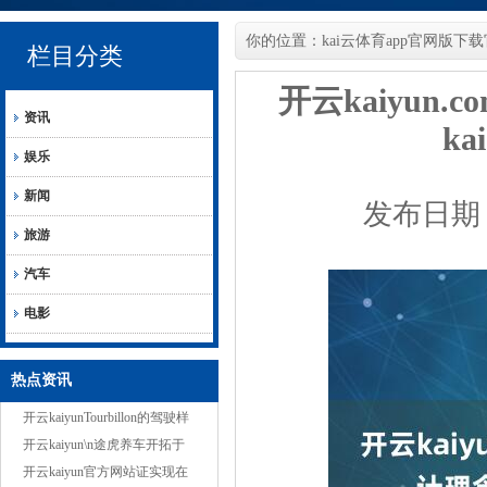
你的位置：
kai云体育app官网版下
栏目分类
版下载官网
开云kaiyun
资讯
k
娱乐
新闻
发布日期：2
旅游
汽车
电影
热点资讯
开云kaiyunTourbillon的驾驶样
式也在不竭培植中-kai云体育
开云kaiyun\n途虎养车开拓于
app官网
2011年-kai云体育app官网版下
开云kaiyun官方网站证实现在