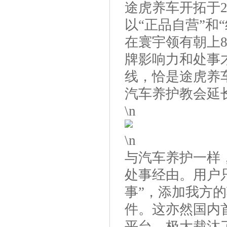
途虎养车开拓于2
以“正品自营”和
在寰宇领有朝上8
牌影响力和处事
线，恰是途虎养
汽车养护教会延
\n
\n
与汽车养护一样
处事经由。用户只
事”，添加我方
件。这亦然国内
平台，极大裁汰