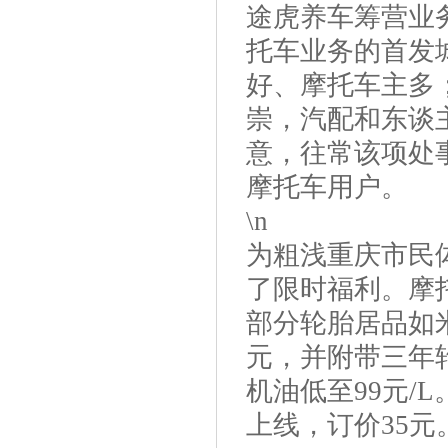
途虎养车筹营业
托车业务的首发
好、摩托车主多
崇，汽配和东谈
意，往常该项处
摩托车用户。
\n
为粗浅重庆市民
了限时福利。摩
部分轮胎居品如米其
元，并附带三年轮
机油低至99元/
上线，订价35元