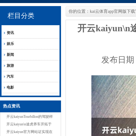
你的位置：
kai云体育app官网版下
栏目分类
开云kaiyun\
资讯
娱乐
新闻
发布日期：2
旅游
汽车
电影
热点资讯
开云kaiyunTourbillon的驾驶样
式也在不竭培植中-kai云体育
开云kaiyun\n途虎养车开拓于
app官网
2011年-kai云体育app官网版下
开云kaiyun官方网站证实现在