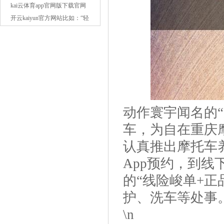
载官网
曝光的车尾谍照来看-kai云体
kai云体育app官网版下载官网
育app官网版下载官网
全面期骗了广汽自研的星灵智
开云kaiyun官方网站比如：“轻
行、弹匣电板等出奇技能-k
量化＋能效优化”协同-kai云体
育app官网版下载
动作寰宇闻名的“
车，为自在重庆
认真推出摩托车
App预约，到
的“线险峻单+正
护、洗车等处事
\n