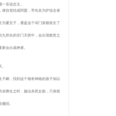
湄一东说念主。
，便自觉结成同盟，早先名为护说念者
主为夏玄子，通盘这个词门派都发生了
初九所生的宗门天骄中，会出现救世之
夏家会出成神者。
天。
生子嗣，找到这个领有神格的孩子加以
尚未降生之时，施法杀死女胎，只保留
给撤回。