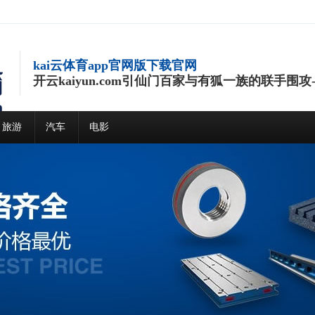
kai云体育app官网版下载官网
开云kaiyun.com引仙门百家与有狐一族的联手围攻
旅游
汽车
电影