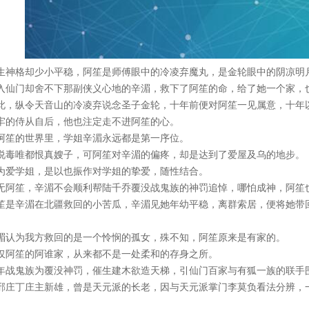
生神格却少小平稳，阿笙是师傅眼中的冷凌弃魔丸，是金轮眼中的阴凉明
入仙门却舍不下那副侠义心地的辛湄，救下了阿笙的命，给了她一个家，
此，纵令天音山的冷凌弃说念圣子金轮，十年前便对阿笙一见属意，十年
牢的侍从自后，他也注定走不进阿笙的心。
阿笙的世界里，学姐辛湄永远都是第一序位。
说毒唯都恨真嫂子，可阿笙对辛湄的偏疼，却是达到了爱屋及乌的地步。
为爱学姐，是以也振作对学姐的挚爱，随性结合。
无阿笙，辛湄不会顺利帮陆千乔覆没战鬼族的神罚追悼，哪怕成神，阿笙
笙是辛湄在北疆救回的小苦瓜，辛湄见她年幼平稳，离群索居，便将她带
。
湄认为我方救回的是一个怜悯的孤女，殊不知，阿笙原来是有家的。
仅阿笙的阿谁家，从来都不是一处柔和的存身之所。
年战鬼族为覆没神罚，催生建木欲造天梯，引仙门百家与有狐一族的联手
邪庄丁庄主新雄，曾是天元派的长老，因与天元派掌门李莫负看法分辨，
。