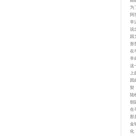
她
为
阿
辛
说
因
形
在
辛
这
上
因
契
陆
朝
在
那
金
化