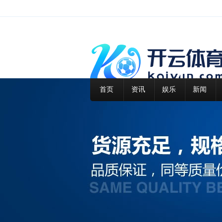
首页
资讯
娱乐
新闻