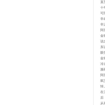
直
十
可
辛
辛
阿
金
说
东
眼
金
冷
濒
阿
弑
悼
在
后
从