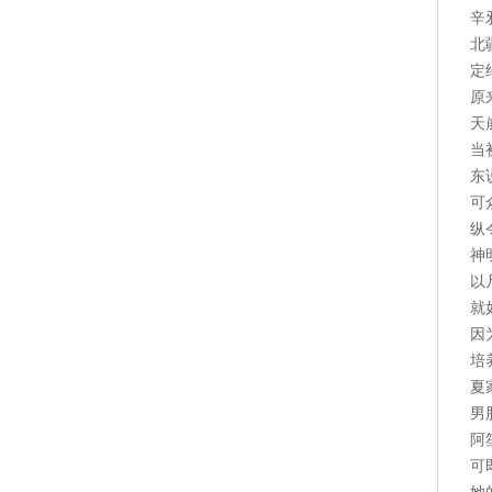
辛
北
定
原
天
当
东
可
纵
神
以
就
因
培
夏
男
阿
可