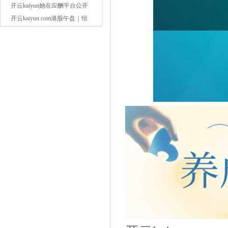
社交媒体发文称-kai云体
经验了什么？据央视新闻报说
开云kaiyun她在应酬平台公开
念-kai云体育app官
自拍短片声称-kai云体育app官
开云kaiyun.com港股午盘｜恒
网版下载官网
指涨0.26%，京东集团涨超7%-
kai云体育a