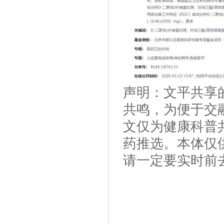
声明：文平共享
共鸣，为便于交
文仅为健康科普
药推选。本体仅供
请一定要实时前