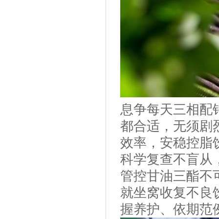
息争每天三相配
都合适，无须剧
效率，安稳控脂
科学复查不盲从
管控甘油三酯不
就坐窝收复不良
握养护、依期范