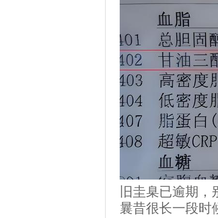
旧圭臬已逾期，
曩昔很长一段时候