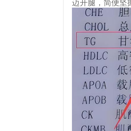
迈开腿，简便坚