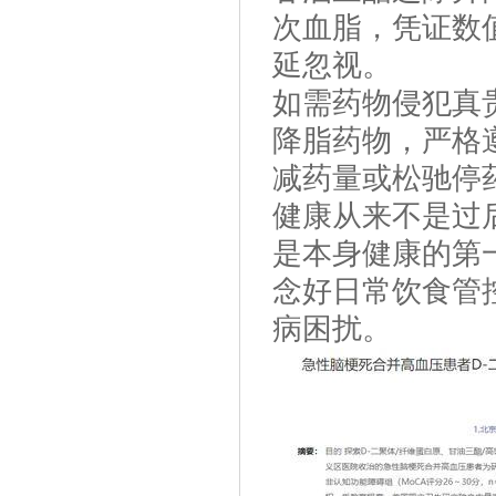
次血脂，凭证数
延忽视。
如需药物侵犯真
降脂药物，严格
减药量或松驰停
健康从来不是过
是本身健康的第
念好日常饮食管
病困扰。