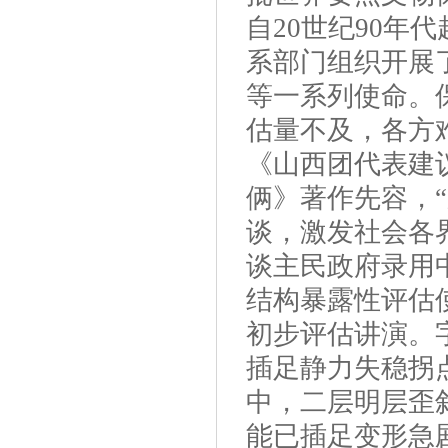
自20世纪90年
系部门组织开展
等一系列使命。
估量不及，各方
《山西团代表建
俩》著作先容，“
谈，激发社会各界
谈主民政府录用
结构暴露性评估
初步评估讲演。
插足静力失稳拐
中，二层明层歪斜
能已插足变形急