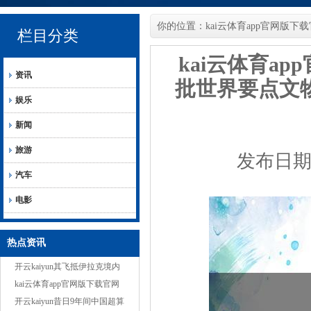
你的位置：
kai云体育app官网版下
栏目分类
护单元-kai云体育app官网版下载官
kai云体育a
资讯
批世界要点文物
娱乐
新闻
旅游
发布日期：
汽车
电影
热点资讯
开云kaiyun其飞抵伊拉克境内
的特种队列-kai云体育app官网
kai云体育app官网版下载官网
版下载官网
正在俄罗斯拜谒的阿拉格皆在
开云kaiyun昔日9年间中国超算