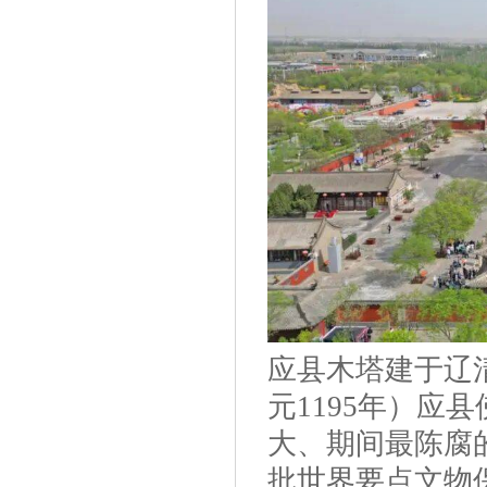
应县木塔建于辽清
元1195年）应
大、期间最陈腐
批世界要点文物