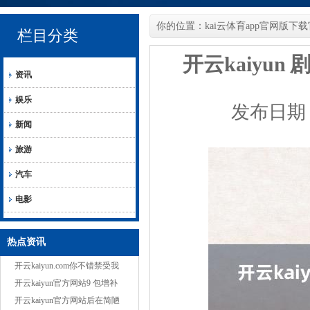
你的位置：
kai云体育app官网版下
栏目分类
开云kaiyun
资讯
娱乐
发布日期：2
新闻
旅游
汽车
电影
热点资讯
开云kaiyun.com你不错禁受我
方的脚色-kai云体育app官网版
开云kaiyun官方网站9 包增补
下载官网
包的平均价钱为 7.77 好意思
开云kaiyun官方网站后在简陋