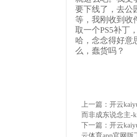
要下线了，去公
等，我刚收到收
取一个PS5补丁，
哈，念念得好意思
么，蠢货吗？
上一篇：
开云ka
而非成东说念主-k
下一篇：
开云kai
云体育app官网