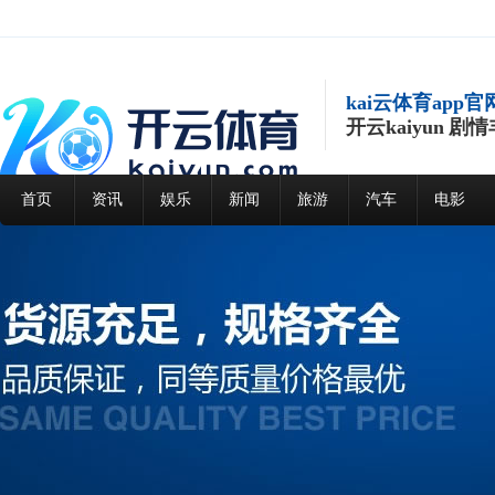
kai云体育app
开云kaiyun 剧
首页
资讯
娱乐
新闻
旅游
汽车
电影